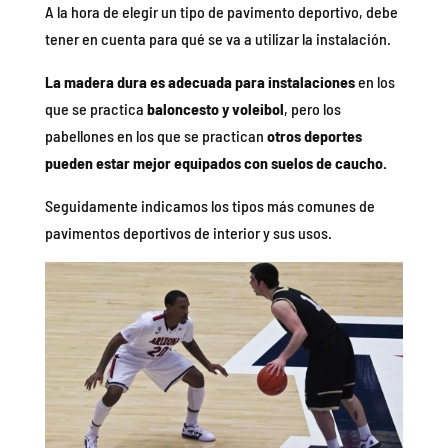
A la hora de elegir un tipo de pavimento deportivo, debe
tener en cuenta para qué se va a utilizar la instalación.
La madera dura es adecuada para instalaciones
en los
que se practica
baloncesto y voleibol
, pero los
pabellones en los que se practican
otros deportes
pueden estar mejor equipados con suelos de caucho.
Seguidamente indicamos los tipos más comunes de
pavimentos deportivos de interior y sus usos.