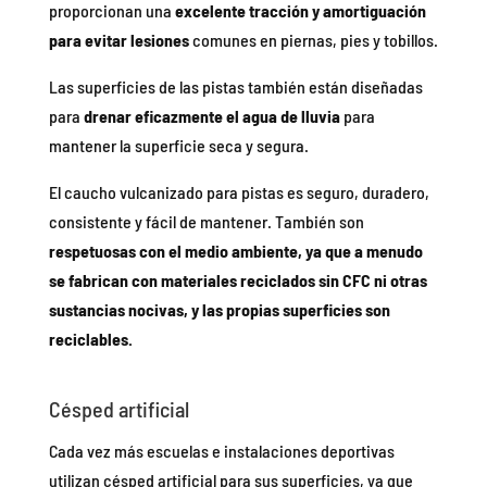
proporcionan una
excelente tracción y amortiguación
para evitar lesiones
comunes en piernas, pies y tobillos.
Las superficies de las pistas también están diseñadas
para
drenar eficazmente el agua de lluvia
para
mantener la superficie seca y segura.
El caucho vulcanizado para pistas es seguro, duradero,
consistente y fácil de mantener. También son
respetuosas con el medio ambiente, ya que a menudo
se fabrican con materiales reciclados sin CFC ni otras
sustancias nocivas, y las propias superficies son
reciclables.
Césped artificial
Cada vez más escuelas e instalaciones deportivas
utilizan césped artificial para sus superficies, ya que