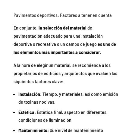
Pavimentos deportivos: Factores a tener en cuenta
En conjunto,
la selección del material
de
pavimentación adecuado para una instalación
deportiva o recreativa o un campo de juego
es uno de
los elementos más importantes a considerar
.
A la hora de elegir un material, se recomienda a los
propietarios de edificios y arquitectos que evalúen los
siguientes factores clave:
Instalación
: Tiempo, y materiales, así como emisión
de toxinas nocivas.
Estética:
Estética final, aspecto en diferentes
condiciones de iluminación.
Mantenimiento:
Qué nivel de mantenimiento