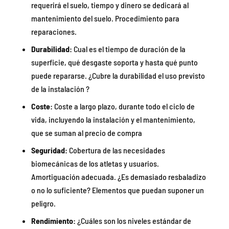
requerirá el suelo, tiempo y dinero se dedicará al
mantenimiento del suelo. Procedimiento para
reparaciones.
Durabilidad:
Cual es el tiempo de duración de la
superficie, qué desgaste soporta y hasta qué punto
puede repararse. ¿Cubre la durabilidad el uso previsto
de la instalación ?
Coste:
Coste a largo plazo, durante todo el ciclo de
vida, incluyendo la instalación y el mantenimiento,
que se suman al precio de compra
Seguridad:
Cobertura de las necesidades
biomecánicas de los atletas y usuarios.
Amortiguación adecuada. ¿Es demasiado resbaladizo
o no lo suficiente? Elementos que puedan suponer un
peligro.
Rendimiento:
¿Cuáles son los niveles estándar de