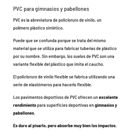
PVC para gimnasios y pabellones
PVC es la abreviatura de policloruro de vinilo, un
polímero plástico sintético.
Puede que se confunda porque se trata del mismo
material que se utiliza para fabricar tuberías de plástico
por su nombre. Sin embargo, los suelos de PVC son una
variante flexible del plástico que imita el caucho.
El policloruro de vinilo flexible se fabrica utilizando una
serie de elastómeros para hacerlo flexible.
Los pavimentos deportivos de PVC ofrecen un
excelente
rendimiento
para superficies deportivas en
gimnasios y
pabellones
.
Es duro al pisarlo, pero absorbe muy bien los impactos
.