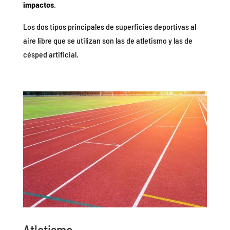
impactos
.
Los dos tipos principales de superficies deportivas al
aire libre que se utilizan son las de atletismo y las de
césped artificial.
Atletismo