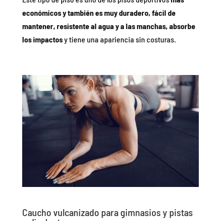
económicos y también es muy duradero, fácil de
mantener, resistente al agua y a las manchas, absorbe
los impactos
y tiene una apariencia sin costuras.
Caucho vulcanizado para gimnasios y pistas