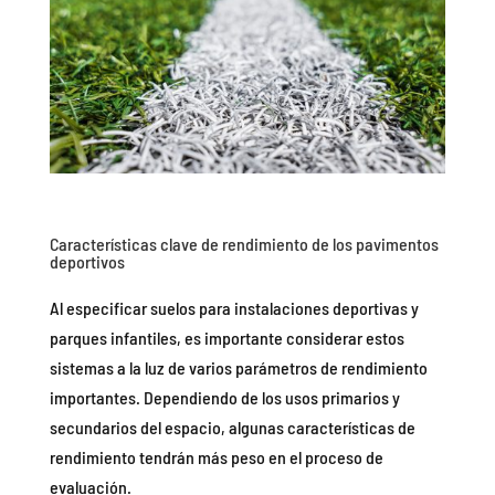
Características clave de rendimiento de los pavimentos
deportivos
Al especificar suelos para instalaciones deportivas y
parques infantiles, es importante considerar estos
sistemas a la luz de varios parámetros de rendimiento
importantes. Dependiendo de los usos primarios y
secundarios del espacio, algunas características de
rendimiento tendrán más peso en el proceso de
evaluación.