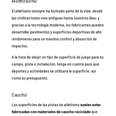
El atletismo siempre ha formado parte de la vida, desde
las civilizaciones más antiguas hasta nuestros días, y
gracias a la tecnología moderna, los fabricantes pueden
desarrollar pavimentos y superficies deportivas de alto
rendimiento para un máximo confort y absorción de
impactos.
A la hora de elegir un tipo de superficie de juego para su
campo, pista o instalación, tenga en cuenta para qué
deportes y actividades se utilizará la superficie, así
como su presupuesto.
Caucho
Las superficies de las pistas de atletismo
suelen estar
fabricadas con materiales de caucho reciclado
que