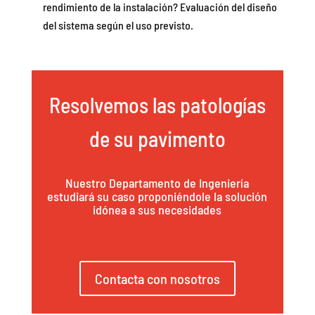
rendimiento de la instalación? Evaluación del diseño
del sistema según el uso previsto.
Resolvemos las patologías
de su pavimento
Nuestro Departamento de Ingeniería
estudiará su caso proponiéndole la solución
idónea a sus necesidades
Contacta con nosotros