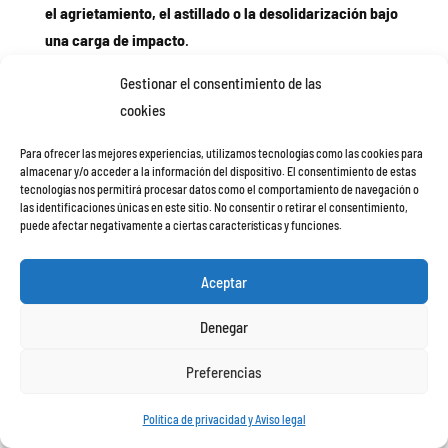
el agrietamiento, el astillado o la desolidarización bajo
una carga de impacto
.
Gestionar el consentimiento de las
cookies
Resolvemos las patologías
Para ofrecer las mejores experiencias, utilizamos tecnologías como las cookies para
almacenar y/o acceder a la información del dispositivo. El consentimiento de estas
de su pavimento
tecnologías nos permitirá procesar datos como el comportamiento de navegación o
las identificaciones únicas en este sitio. No consentir o retirar el consentimiento,
puede afectar negativamente a ciertas características y funciones.
Nuestro Departamento de Ingeniería
estudiará su caso proponiéndole la solución
Aceptar
idónea a sus necesidades
Denegar
Preferencias
Contacta con nosotros
Política de privacidad y Aviso legal