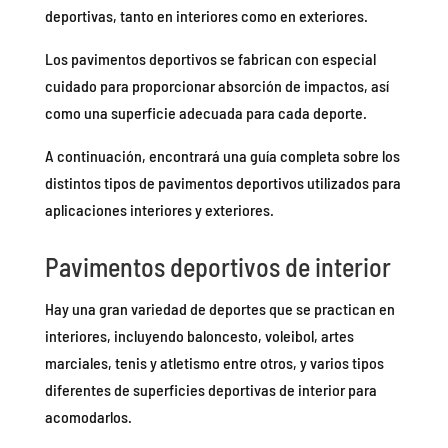
deportivas, tanto en interiores como en exteriores.
Los pavimentos deportivos se fabrican con especial
cuidado para proporcionar absorción de impactos, así
como una superficie adecuada para cada deporte.
A continuación, encontrará una guía completa sobre los
distintos tipos de pavimentos deportivos utilizados para
aplicaciones interiores y exteriores.
Pavimentos deportivos de interior
Hay una gran variedad de deportes que se practican en
interiores, incluyendo baloncesto, voleibol, artes
marciales, tenis y atletismo entre otros, y varios tipos
diferentes de superficies deportivas de interior para
acomodarlos.