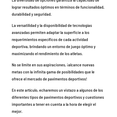
lograr resultados óptimos en términos de funcionalidad,
durabilidad y seguridad.
La versatilidad y la disponibilidad de tecnologías
avanzadas permiten adaptar la superficie a los
requerimientos específicos de cada actividad
deportiva, brindando un entorno de juego óptimo y
maximizando el rendimiento de los atletas.
No se limite en sus aspiraciones, ¡alcance nuevas
metas con la infinita gama de posibilidades que le
ofrece el mercado de pavimentos deportivos!
En este artículo, echaremos un vistazo a algunos de los
diferentes tipos de pavimentos deportivos y cuestiones
importantes a tener en cuenta a la hora de elegir el
mejor.