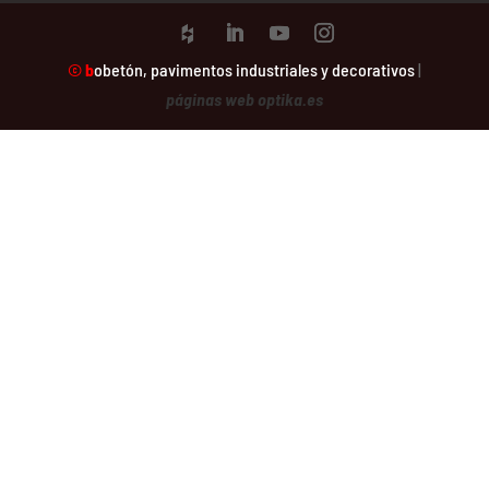
©
b
obetón
, pavimentos industriales y decorativos
|
páginas web optika.es