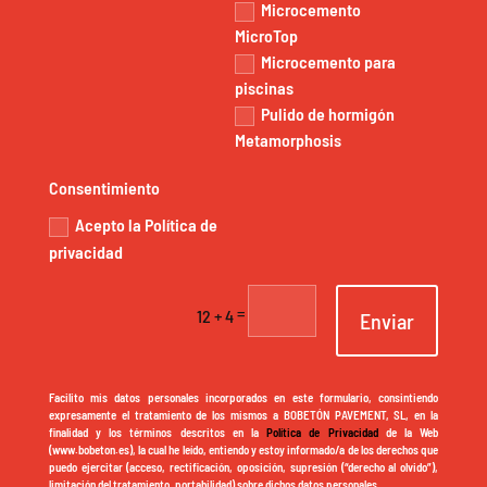
Microcemento
MicroTop
Microcemento para
piscinas
Pulido de hormigón
Metamorphosis
Consentimiento
Acepto la Política de
privacidad
=
12 + 4
Enviar
Facilito mis datos personales incorporados en este formulario, consintiendo
expresamente el tratamiento de los mismos a BOBETÓN PAVEMENT, SL, en la
finalidad y los términos descritos en la
Política de Privacidad
de la Web
(www.bobeton.es), la cual he leído, entiendo y estoy informado/a de los derechos que
puedo ejercitar (acceso, rectificación, oposición, supresión (“derecho al olvido”),
limitación del tratamiento, portabilidad) sobre dichos datos personales.