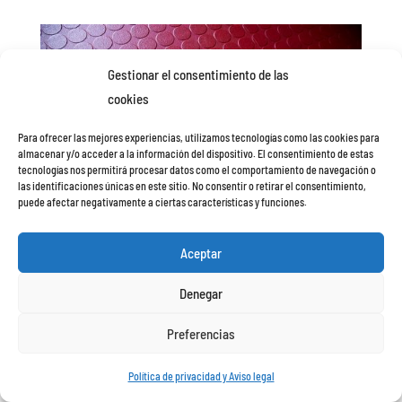
Gestionar el consentimiento de las
cookies
Para ofrecer las mejores experiencias, utilizamos tecnologías como las cookies para
almacenar y/o acceder a la información del dispositivo. El consentimiento de estas
tecnologías nos permitirá procesar datos como el comportamiento de navegación o
las identificaciones únicas en este sitio. No consentir o retirar el consentimiento,
puede afectar negativamente a ciertas características y funciones.
Aceptar
Ventajas de los pavimentos de baldosas de
caucho
Denegar
Flexibilidad
. El suelo de caucho es un tipo de suelo
Preferencias
flexible y en él residen sus ventajas más evidentes. Al
igual que otros materiales elásticos, como el vinilo y el
Política de privacidad y Aviso legal
linóleo, los suelos de caucho ofrecen una superficie