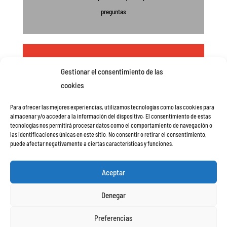
preguntas
Resolvemos las patologías de su pavimento
Gestionar el consentimiento de las
cookies
Nuestro Departamento de Ingeniería estudiará su
caso proponiéndole la solución idónea a sus necesidades
Para ofrecer las mejores experiencias, utilizamos tecnologías como las cookies para
almacenar y/o acceder a la información del dispositivo. El consentimiento de estas
tecnologías nos permitirá procesar datos como el comportamiento de navegación o
las identificaciones únicas en este sitio. No consentir o retirar el consentimiento,
puede afectar negativamente a ciertas características y funciones.
Política de privacidad y Aviso legal
Aceptar
Política de cookies (UE)
Denegar
Preferencias