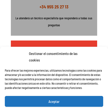
+34 955 25 27 13
Le atenderá un técnico especialista que responderá a todas sus
preguntas
Resolvemos las patologías de su pavimento
Gestionar el consentimiento de las
cookies
Nuestro Departamento de Ingeniería estudiará su
caso proponiéndole la solución idónea a sus necesidades
Para ofrecer las mejores experiencias, utilizamos tecnologías como las cookies para
almacenar y/o acceder a la información del dispositivo. El consentimiento de estas
tecnologías nos permitirá procesar datos como el comportamiento de navegación o
las identificaciones únicas en este sitio. No consentir o retirar el consentimiento,
puede afectar negativamente a ciertas características y funciones.
Política de privacidad y Aviso legal
Aceptar
Política de cookies (UE)