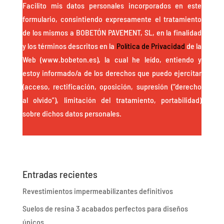
Facilito mis datos personales incorporados en este
formulario, consintiendo expresamente el tratamiento
de los mismos a BOBETÓN PAVEMENT, SL, en la finalidad
y los términos descritos en la
Política de Privacidad
de la
Web (www.bobeton.es), la cual he leído, entiendo y
estoy informado/a de los derechos que puedo ejercitar
(acceso, rectificación, oposición, supresión (“derecho
al olvido”), limitación del tratamiento, portabilidad)
sobre dichos datos personales.
Entradas recientes
Revestimientos impermeabilizantes definitivos
Suelos de resina 3 acabados perfectos para diseños
únicos